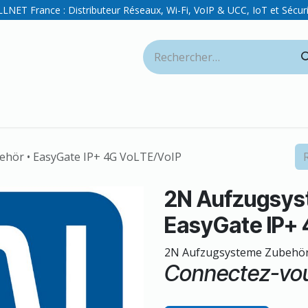
LNET France : Distributeur Réseaux, Wi-Fi, VoIP & UCC, IoT et Sécur
ue
Actualités
Support
RMA
Événements & Formations
hör • EasyGate IP+ 4G VoLTE/VoIP
2N Aufzugsys
EasyGate IP+
2N Aufzugsysteme Zubehör 
Connectez-vous