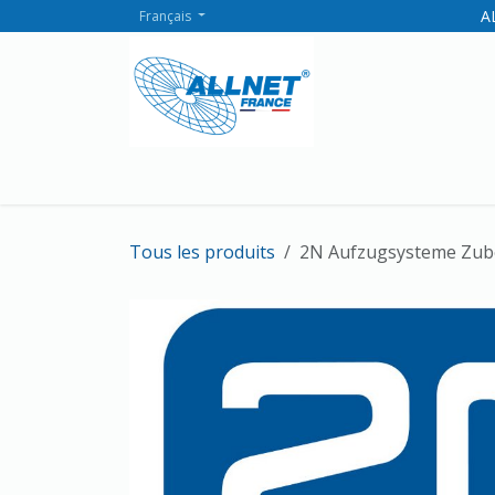
Se rendre au contenu
AL
Français
ALLNET
Catalogue
Marques
Boutiq
Tous les produits
2N Aufzugsysteme Zube