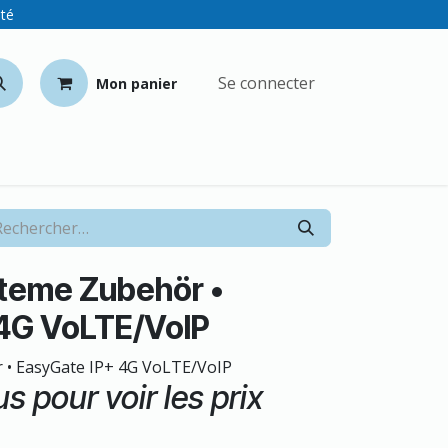
ité
Se connecter
Mon panier
teme Zubehör •
 4G VoLTE/VoIP
• EasyGate IP+ 4G VoLTE/VoIP
 pour voir les prix